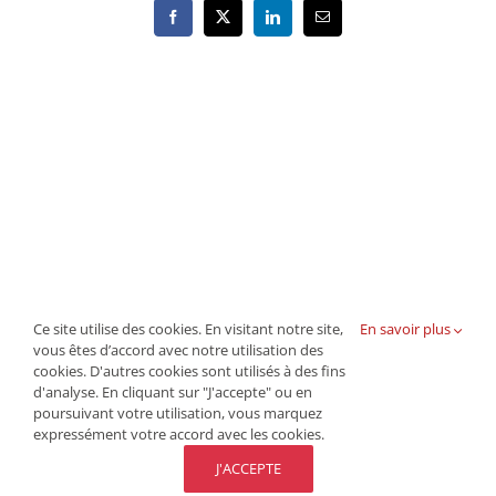
Facebook
X
LinkedIn
Email
Ce site utilise des cookies. En visitant notre site,
En savoir plus
vous êtes d’accord avec notre utilisation des
cookies. D'autres cookies sont utilisés à des fins
d'analyse. En cliquant sur "J'accepte" ou en
© Copyright -
2026 | Tous droits réservés GBO |
poursuivant votre utilisation, vous marquez
expressément votre accord avec les cookies.
Politique de cookies
|
Conditions générales d'affiliation
|
Politique de confidentialité
| Contact : info@le-gbo.be | T
J'ACCEPTE
: 02 538 73 65