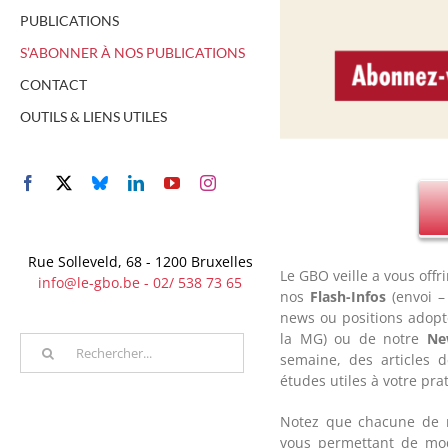
PUBLICATIONS
S’ABONNER À NOS PUBLICATIONS
CONTACT
OUTILS & LIENS UTILES
Facebook
X
Bluesky
LinkedIn
YouTube
Instagram
Rue Solleveld, 68 - 1200 Bruxelles
Le GBO veille a vous offr
info@le-gbo.be - 02/ 538 73 65
nos
Flash-Infos
(envoi –
news ou positions adopt
la MG) ou de notre
Ne
Rechercher
semaine, des articles 
études utiles à votre prat
Notez que chacune de n
vous permettant de modi