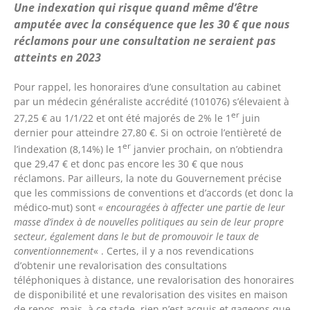
Une indexation qui risque quand même d’être
amputée avec la conséquence que les 30 € que nous
réclamons pour une consultation ne seraient pas
atteints en 2023
Pour rappel, les honoraires d’une consultation au cabinet
par un médecin généraliste accrédité (101076) s’élevaient à
er
27,25 € au 1/1/22 et ont été majorés de 2% le 1
juin
dernier pour atteindre 27,80 €. Si on octroie l’entièreté de
er
l’indexation (8,14%) le 1
janvier prochain, on n’obtiendra
que 29,47 € et donc pas encore les 30 € que nous
réclamons. Par ailleurs, la note du Gouvernement précise
que les commissions de conventions et d’accords (et donc la
médico-mut) sont
« encouragées à affecter une partie de leur
masse d’index à de nouvelles politiques au sein de leur propre
secteur, également dans le but de promouvoir le taux de
conventionnement
« . Certes, il y a nos revendications
d’obtenir une revalorisation des consultations
téléphoniques à distance, une revalorisation des honoraires
de disponibilité et une revalorisation des visites en maison
de repos, mais, à ce stade, rien n’est acquis et gageons que