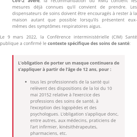
CoV-2 avéré
, la recommandation du RMG contient le
mesures déjà connues qu’il convient de prendre. Le
dispensateurs de soins doivent être encouragés à rester à l
maison autant que possible lorsqu’ils présentent eux
mêmes des symptômes respiratoires aigus.
Le 9 mars 2022, la Conférence interministérielle (CIM) Sant
publique a confirmé le
contexte spécifique des soins de santé
:
L’obligation de porter un masque continuera de
s’appliquer à partir de l’âge de 12 ans, pour :
tous les professionnels de la santé qui
relèvent des dispositions de la loi du 10
mai 20152 relative à l’exercice des
professions des soins de santé, à
l’exception des logopèdes et des
psychologues. L’obligation s’applique donc,
entre autres, aux médecins, praticiens de
l’art infirmier, kinésithérapeutes,
pharmaciens, etc.