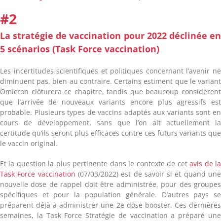
#2
La stratégie de vaccination pour 2022 déclinée e
5 scénarios (Task Force vaccination)
Les incertitudes scientifiques et politiques concernant l’avenir n
diminuent pas, bien au contraire. Certains estiment que le varian
Omicron clôturera ce chapitre, tandis que beaucoup considèren
que l’arrivée de nouveaux variants encore plus agressifs es
probable.
Plusieurs types de vaccins adaptés aux variants sont e
cours de développement, sans que l’on ait actuellement l
certitude qu’ils seront plus efficaces contre ces futurs variants qu
le vaccin original.
Et la question la plus pertinente dans le contexte de cet
avis de l
Task Force vaccination
(07/03/2022) est de savoir si et quand un
nouvelle dose de rappel doit être administrée, pour des groupe
spécifiques et pour la population générale. D’autres pays s
préparent déjà à administrer une 2e dose booster. Ces dernière
semaines, la Task Force Stratégie de vaccination a préparé un