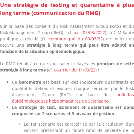
Une stratégie de testing et quarantaine à plu
long terme (communication du RMG)
Sur la base des conseils du Risk Assessment Group
(
RAG) et d
Risk Management Group (RMG) – cf.
avis 07/03/2022
), la CIM Sant
publique a décidé (cf.
communiqué du 09/03/22
) de mettre e
oeuvre une
stratégie à long terme qui peut être adapté e
fonction de la situation épidémiologique
.
Le RMG tenait à ce que vous soient relayés les
principes de cett
stratégie à long terme
(cf.
courrier du 11/03/22
)
:
Ce
baromètre
est basé sur des indicateurs quantitatifs e
qualitatifs définis et évalués chaque semaine par le Ris
Assessment Group (RAG) sur base des
bulletin
épidémiologiques hebdomadaires de Sciensano
.
La stratégie de test, isolement et quarantaine est don
composée sur 2 scénarios et 3 niveaux de gestion
:
Le 1er scénario est caractérisé par la circulation d’u
variant présentant un faible ratio de sévérité de l