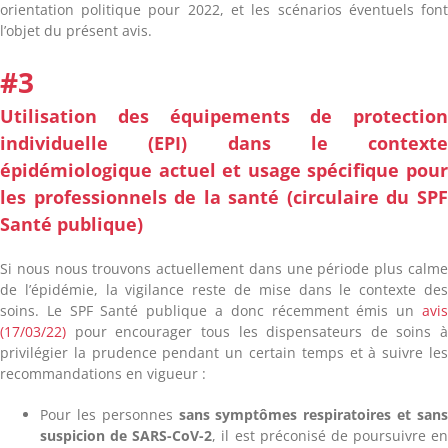
orientation politique pour 2022, et les scénarios éventuels fon
l’objet du présent avis.
#3
Utilisation des équipements de protectio
individuelle (EPI) dans le context
épidémiologique actuel et usage spécifique pou
les professionnels de la santé (circulaire du SP
Santé publique)
Si nous nous trouvons actuellement dans une période plus calm
de l’épidémie, la vigilance reste de mise dans le contexte de
soins. Le SPF Santé publique a donc récemment émis un
avi
(17/03/22)
pour encourager tous les dispensateurs de soins 
privilégier la prudence pendant un certain temps et à suivre le
recommandations en vigueur :
Pour les personnes
sans symptômes respiratoires et san
suspicion de SARS-CoV-2
, il est préconisé de poursuivre e