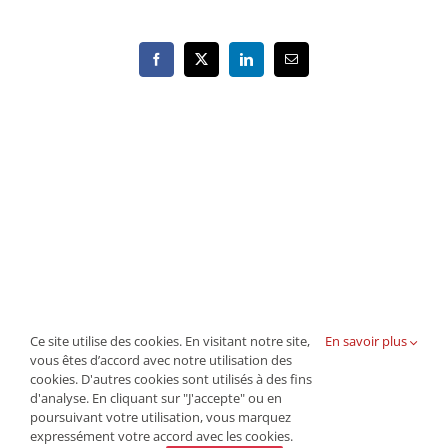
Facebook
X
LinkedIn
Email
Ce site utilise des cookies. En visitant notre site,
En savoir plus
vous êtes d’accord avec notre utilisation des
cookies. D'autres cookies sont utilisés à des fins
d'analyse. En cliquant sur "J'accepte" ou en
© Copyright -
2026 | Tous droits réservés GBO |
poursuivant votre utilisation, vous marquez
expressément votre accord avec les cookies.
Politique de cookies
|
Conditions générales d'affiliation
|