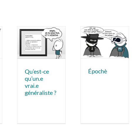
Épochè
Qu’est-ce
qu’un.e
vrai.e
généraliste ?