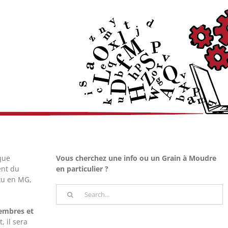
que
Vous cherchez une info ou un Grain à Moudre
ent du
en particulier ?
ctu en MG,
Rechercher
membres et
, il sera