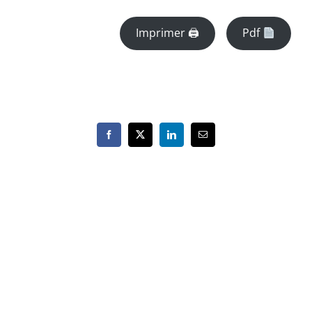
Imprimer 🖨
Pdf
Facebook
X
LinkedIn
Email