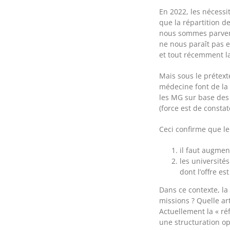
En 2022, les nécessi
que la répartition 
nous sommes parvenu
ne nous paraît pas 
et tout récemment la
Mais sous le prétext
médecine font de la 
les MG sur base des 
(force est de constat
Ceci confirme que le
il faut augment
les université
dont l’offre es
Dans ce contexte, la
missions ? Quelle art
Actuellement la « ré
une structuration op