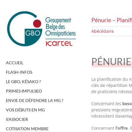
Passer
au
contenu
Pénurie – Plani
Abécédaire
PÉNURIE
ACCUEIL
FLASH-INFOS
La planification du 
LE GBO, KÉSAKO ?
clés de répartition
PRIMES IMPULSEO
de praticiens nécessa
ENVIE DE DÉFENDRE LA MG ?
Concernant les
beso
pressions migratoire
VOS DÉBUTS EN MG
nécessitent davanta
S’ASSOCIER
Concernant
l’offre
, 
COTISATION MEMBRE