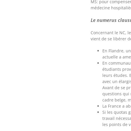
MS: pour compenser 
médecine hospitaliè
Le numerus claus
Concernant le NC, le
vient de se libérer 
En Flandre, un
actuelle a ame
En communauté
étudiants prov
leurs études. 
avec un élarg
Avant de se pr
questions qui 
cadre belge, m
La France a a
Si les quotas 
travail nécess
les points de 