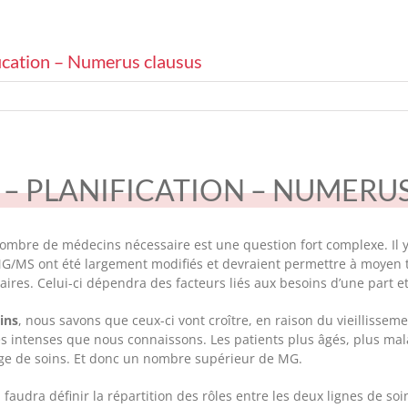
fication – Numerus clausus
 – PLANIFICATION – NUMERU
nombre de médecins nécessaire est une question fort complexe. Il y
 MG/MS ont été largement modifiés et devraient permettre à moyen
ires. Celui-ci dépendra des facteurs liés aux besoins d’une part et à
ins
, nous savons que ceux-ci vont croître, en raison du vieillissem
s intenses que nous connaissons. Les patients plus âgés, plus mal
ge de soins. Et donc un nombre supérieur de MG.
il faudra définir la répartition des rôles entre les deux lignes de s