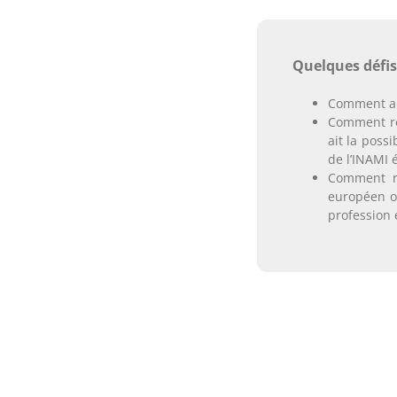
Quelques défis 
Comment arr
Comment res
ait la poss
de l’INAMI 
Comment re
européen ou
profession 