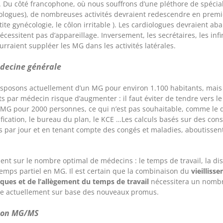
. Du côté francophone, où nous souffrons d’une pléthore de spécial
logues), de nombreuses activités devraient redescendre en premièr
etite gynécologie, le côlon irritable ). Les cardiologues devraient a
écessitent pas d’appareillage. Inversement, les secrétaires, les inf
ourraient suppléer les MG dans les activités latérales.
édecine générale
sposons actuellement d’un MG pour environ 1.100 habitants, mais d
s par médecin risque d’augmenter : il faut éviter de tendre vers l
n MG pour 2000 personnes, ce qui n’est pas souhaitable, comme le 
ication, le bureau du plan, le KCE …Les calculs basés sur des cons
s par jour et en tenant compte des congés et maladies, aboutissent
ent sur le nombre optimal de médecins : le temps de travail, la disp
mps partiel en MG. Il est certain que la combinaison du
vieilliss
iques et de
l’allègement du temps de travail
nécessitera un nombre
ne actuellement sur base des nouveaux promus.
tion MG/MS