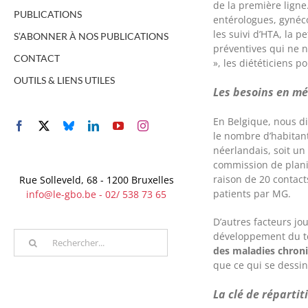
de la première ligne
PUBLICATIONS
entérologues, gynéco
les suivi d’HTA, la p
S’ABONNER À NOS PUBLICATIONS
préventives qui ne n
CONTACT
», les diététiciens p
OUTILS & LIENS UTILES
Les besoins en m
En Belgique, nous di
Facebook
X
Bluesky
LinkedIn
YouTube
Instagram
le nombre d’habitant
néerlandais, soit u
commission de planif
raison de 20 contact
Rue Solleveld, 68 - 1200 Bruxelles
patients par MG.
info@le-gbo.be - 02/ 538 73 65
D’autres facteurs jou
Rechercher
développement du te
des maladies chron
que ce qui se dessi
La clé de réparti