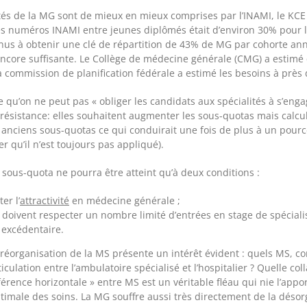
tés de la MG sont de mieux en mieux comprises par l’INAMI, le KCE 
des numéros INAMI entre jeunes diplômés était d’environ 30% pour 
s à obtenir une clé de répartition de 43% de MG par cohorte ann
encore suffisante. Le Collège de médecine générale (CMG) a estimé
 commission de planification fédérale a estimé les besoins à près 
e qu’on ne peut pas « obliger les candidats aux spécialités à s’enga
résistance: elles souhaitent augmenter les sous-quotas mais calcu
anciens sous-quotas ce qui conduirait une fois de plus à un pourc
er qu’il n’est toujours pas appliqué).
 sous-quota ne pourra être atteint qu’à deux conditions :
er l’
attractivité
en médecine générale ;
s doivent respecter un nombre limité d’entrées en stage de spécialis
t excédentaire.
 réorganisation de la MS présente un intérêt évident : quels MS, c
iculation entre l’ambulatoire spécialisé et l’hospitalier ? Quelle co
férence horizontale » entre MS est un véritable fléau qui nie l’app
timale des soins. La MG souffre aussi très directement de la désorg