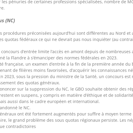
les pénuries de certaines professions spécialisées, nombre de MG 
re.
us (NC)
s procédures préconisées aujourd’hui sont différentes au Nord et
des quotas fédéraux ce qui ne devrait pas nous inquiéter (au contrai
 concours d’entrée limite l’accès en amont depuis de nombreuses 
né la Flandre à s’émanciper des normes fédérales en 2023.
 française, un examen d’entrée à la fin de la première année du 
enant de filières moins favorisées, d’acquérir les connaissances né
En 2023, sous la pression du ministre de la Santé, un concours est 
issement des quotas généraux.
ononcer sur la suppression du NC, le GBO souhaite obtenir des ré
restent en suspens, y compris en matière d’éthique et de solidarit
ais aussi dans le cadre européen et international.
bandonné le NC.
généraux ont été fortement augmentés pour suffire à moyen terme à
aire, le grand problème des sous quotas régionaux persiste. Les né
vue contradictoires