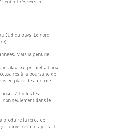
sont attirés vers la
 au Sud du pays. Le nord
re)
années. Mais la pénurie
baccalauréat permettait aux
cessaires à la poursuite de
mis en place dès l’entrée
ponses à toutes les
é, non seulement dans le
 produire la force de
gociations restent âpres et