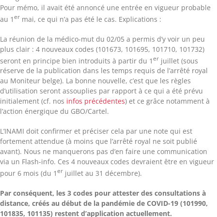
Pour mémo, il avait été annoncé une entrée en vigueur probable
er
au 1
mai, ce qui n’a pas été le cas. Explications :
La réunion de la médico-mut du 02/05 a permis d’y voir un peu
plus clair : 4 nouveaux codes (101673, 101695, 101710, 101732)
er
seront en principe bien introduits à partir du 1
juillet (sous
réserve de la publication dans les temps requis de l’arrêté royal
au Moniteur belge). La bonne nouvelle, c’est que les règles
d’utilisation seront assouplies par rapport à ce qui a été prévu
initialement (cf. nos
infos précédentes
) et ce grâce notamment à
l’action énergique du GBO/Cartel.
L’INAMI doit confirmer et préciser cela par une note qui est
fortement attendue (à moins que l’arrêté royal ne soit publié
avant). Nous ne manquerons pas d’en faire une communication
via un Flash-info. Ces 4 nouveaux codes devraient être en vigueur
er
pour 6 mois (du 1
juillet au 31 décembre).
Par conséquent, les 3 codes pour attester des consultations à
distance, créés au début de la pandémie de COVID-19 (101990,
101835, 101135) restent d’application actuellement.